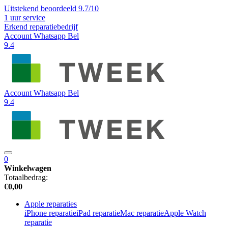
Uitstekend beoordeeld 9.7/10
1 uur service
Erkend reparatiebedrijf
Account
Whatsapp
Bel
9.4
Account
Whatsapp
Bel
9.4
0
Winkelwagen
Totaalbedrag:
€
0,00
Apple reparaties
iPhone reparatie
iPad reparatie
Mac reparatie
Apple Watch
reparatie