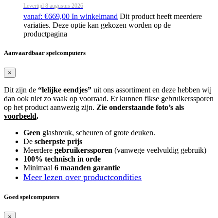
Levertijd
8 augustus 2026
vanaf:
€
669,00
In winkelmand
Dit product heeft meerdere
variaties. Deze optie kan gekozen worden op de
productpagina
Aanvaardbaar spelcomputers
×
Dit zijn de
“lelijke eendjes”
uit ons assortiment en deze hebben wij
dan ook niet zo vaak op voorraad. Er kunnen fikse gebruikerssporen
op het product aanwezig zijn.
Zie onderstaande foto’s
als
voorbeeld
.
Geen
glasbreuk, scheuren of grote deuken.
De
scherpste prijs
Meerdere
gebruikerssporen
(vanwege veelvuldig gebruik)
100% technisch in orde
Minimaal
6 maanden garantie
Meer lezen over productcondities
Goed spelcomputers
×