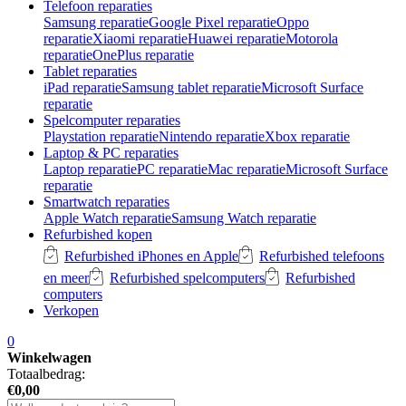
Telefoon reparaties
Samsung reparatie
Google Pixel reparatie
Oppo
reparatie
Xiaomi reparatie
Huawei reparatie
Motorola
reparatie
OnePlus reparatie
Tablet reparaties
iPad reparatie
Samsung tablet reparatie
Microsoft Surface
reparatie
Spelcomputer reparaties
Playstation reparatie
Nintendo reparatie
Xbox reparatie
Laptop & PC reparaties
Laptop reparatie
PC reparatie
Mac reparatie
Microsoft Surface
reparatie
Smartwatch reparaties
Apple Watch reparatie
Samsung Watch reparatie
Refurbished kopen
Refurbished iPhones en Apple
Refurbished telefoons
en meer
Refurbished spelcomputers
Refurbished
computers
Verkopen
0
Winkelwagen
Totaalbedrag:
€
0,00