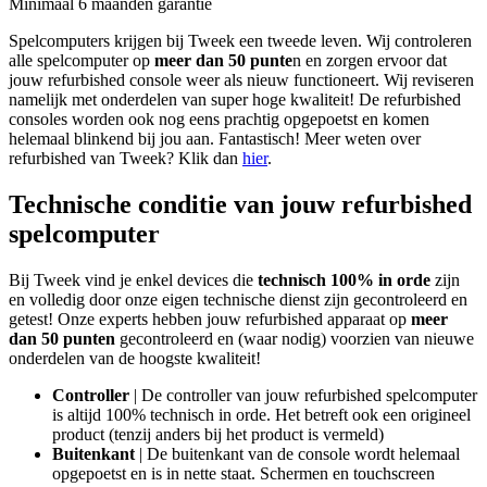
Minimaal 6 maanden garantie
Spelcomputers krijgen bij Tweek een tweede leven. Wij controleren
alle spelcomputer op
meer dan 50 punte
n en zorgen ervoor dat
jouw refurbished console weer als nieuw functioneert. Wij reviseren
namelijk met onderdelen van super hoge kwaliteit! De refurbished
consoles worden ook nog eens prachtig opgepoetst en komen
helemaal blinkend bij jou aan. Fantastisch! Meer weten over
refurbished van Tweek? Klik dan
hier
.
Technische conditie van jouw refurbished
spelcomputer
Bij Tweek vind je enkel devices die
technisch 100% in orde
zijn
en volledig door onze eigen technische dienst zijn gecontroleerd en
getest! Onze experts hebben jouw refurbished apparaat op
meer
dan 50 punten
gecontroleerd en (waar nodig) voorzien van nieuwe
onderdelen van de hoogste kwaliteit!
Controller
| De controller van jouw refurbished spelcomputer
is altijd 100% technisch in orde. Het betreft ook een origineel
product (tenzij anders bij het product is vermeld)
Buitenkant
| De buitenkant van de console wordt helemaal
opgepoetst en is in nette staat. Schermen en touchscreen