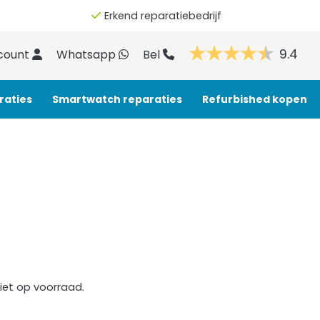
Erkend reparatiebedrijf
9.4
count
Whatsapp
Bel
raties
Smartwatch reparaties
Refurbished kopen
iet op voorraad.