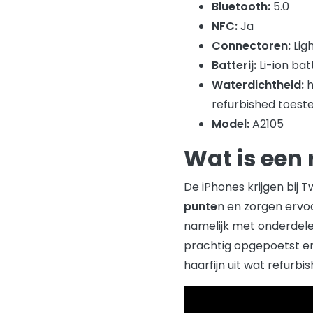
Bluetooth:
5.0
NFC:
Ja
Connectoren:
Lig
Batterij:
Li-ion bat
Waterdichtheid:
h
refurbished toeste
Model:
A2105
Wat is een
De iPhones krijgen bij
punte
n en zorgen ervoo
namelijk met onderdele
prachtig opgepoetst en 
haarfijn uit wat refurbi