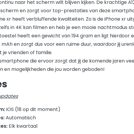
ontinu naar het scherm wilt blijven kijken. De krachtige A
 scherm en zorgt voor top-prestaties van deze smartph
 xr heeft verbluffende kwaliteiten. Zo is de iPhone xr ui
elfs in 4K kan filmen en heb je een mooie nachtmodus st
 toestel heeft een gewicht van 194 gram en ligt hierdoor e
2 mAh en zorgt dus voor een ruime duur, waardoor jij urenl
 je vrienden of familie.
 smartphone die ervoor zorgt dat jij de komende jaren veel
ten en mogelijkheden die jou worden geboden!
es
updates
em:
iOS (18 op dit moment)
es:
Automatisch
tes:
Elk kwartaal