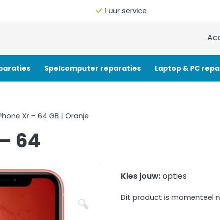
1 uur service
Ac
paraties
Spelcomputer reparaties
Laptop & PC repa
Phone Xr – 64 GB | Oranje
 – 64
Kies jouw:
opties
Dit product is momenteel n