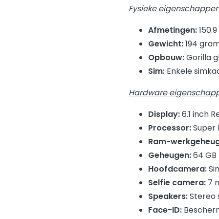
Fysieke eigenschappe
Afmetingen:
150.9
Gewicht:
194 gra
Opbouw:
Gorilla 
Sim:
Enkele simkaa
Hardware eigenschap
Display:
6.1 inch R
Processor:
Super 
Ram-werkgeheu
Geheugen:
64 GB 
Hoofdcamera:
Sin
Selfie camera:
7 
Speakers:
Stereo 
Face-ID:
Bescherm