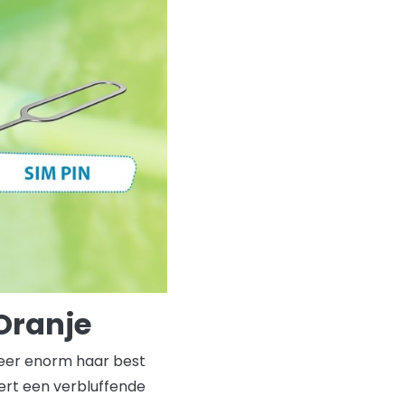
 Oranje
weer enorm haar best
ert een verbluffende