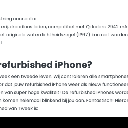
htning connector
terij, draadloos laden, compatibel met Qi laders. 2942 m
et originele waterdichtheidszegel (IP67) kan niet worde
l
 refurbished iPhone?
 Tweek een tweede leven. Wij controleren alle smartphone
r dat jouw refurbished iPhone weer als nieuw functioneert
n van super hoge kwaliteit! De refurbished iPhones wor
komen helemaal blinkend bij jou aan. Fantastisch! Hieron
shed van Tweek is: