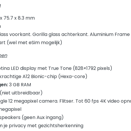
n
 x 75.7 x 8.3 mm
m
glass voorkant. Gorilla glass achterkant. Aluminium Frame
rt (wel met eSim mogelijk)
pen
etina LED display met True Tone (828×1792 pixels)
krachtige A12 Bionic-chip (Hexa-core)
gen:
3 GB RAM
(niet uitbreidbaar)
gle 12 megapixel camera. Flitser. Tot 60 fps 4K video op
megapixel
speakers (geen Aux ingang)
 je privacy met gezichtsherkenning