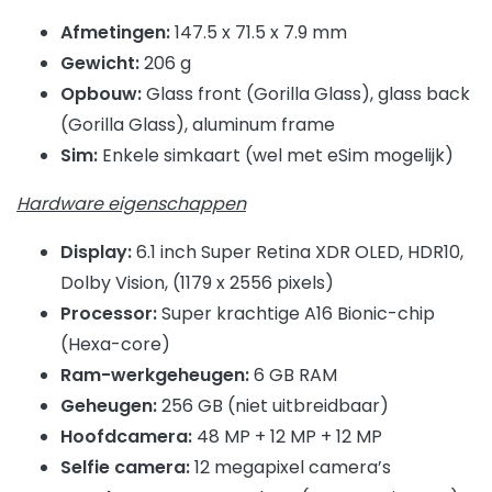
Afmetingen:
147.5 x 71.5 x 7.9 mm
Gewicht:
206 g
Opbouw:
Glass front (Gorilla Glass), glass back
(Gorilla Glass), aluminum frame
Sim:
Enkele simkaart (wel met eSim mogelijk)
Hardware eigenschappen
Display:
6.1 inch Super Retina XDR OLED, HDR10,
Dolby Vision, (1179 x 2556 pixels)
Processor:
Super krachtige A16 Bionic-chip
(Hexa-core)
Ram-werkgeheugen:
6 GB RAM
Geheugen:
256 GB (niet uitbreidbaar)
Hoofdcamera:
48 MP + 12 MP + 12 MP
Selfie camera:
12 megapixel camera’s