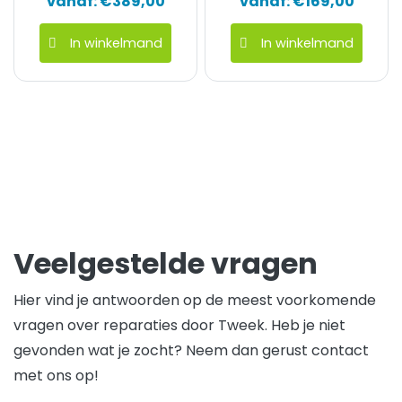
vanaf:
€
389,00
vanaf:
€
169,00
In winkelmand
In winkelmand
Dit product heeft meerdere variaties. D
Dit product he
Veelgestelde vragen
Hier vind je antwoorden op de meest voorkomende
vragen over reparaties door Tweek. Heb je niet
gevonden wat je zocht? Neem dan gerust contact
met ons op!