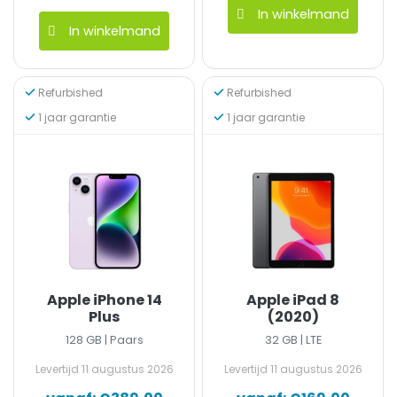
In winkelmand
In winkelmand
Dit product he
Dit product heeft meerdere variaties. D
Refurbished
Refurbished
1 jaar garantie
1 jaar garantie
Apple iPhone 14
Apple iPad 8
Plus
(2020)
128 GB | Paars
32 GB | LTE
Levertijd
11 augustus 2026
Levertijd
11 augustus 2026